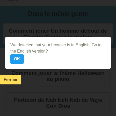
Dans le même genre
Comment jouer Un homme debout de
Claudio Capéo à la guitare
We detected that your browser is in English. Go to
the English version?
Autres Vidéos
OK
Comment jouer le thème Halloween
au piano
Fermer
Partition de Nah Neh Nah de Vaya
Con Dios