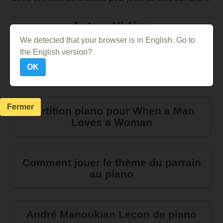
Autres Vidéos
We detected that your browser is in English. Go to
the English version?
Comment jouer She's the One de
OK
Robbie Williams au piano
Fermer
Partition piano pour When a Man
Loves a Woman
Comment jouer le thème du parrain
au piano
André Manoukian Leçon de piano