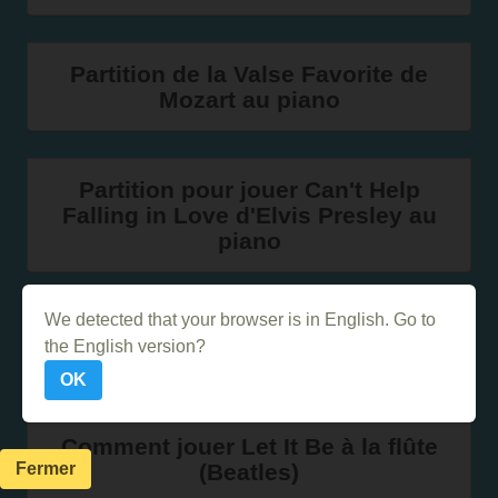
Partition de la Valse Favorite de
Mozart au piano
Partition pour jouer Can't Help
Falling in Love d'Elvis Presley au
piano
We detected that your browser is in English. Go to
Comment jouer Let it be des
the English version?
Beatles au piano
OK
Comment jouer Let It Be à la flûte
Fermer
(Beatles)