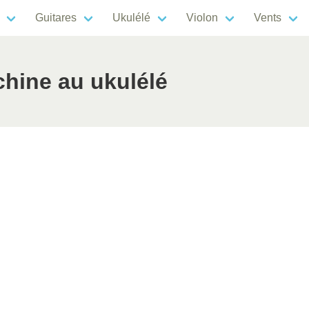
Guitares
Ukulélé
Violon
Vents
chine au ukulélé