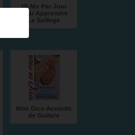
15 Mn Par Jour
Pour Apprendre
Le Solfege
Mini Dico Accords
de Guitare