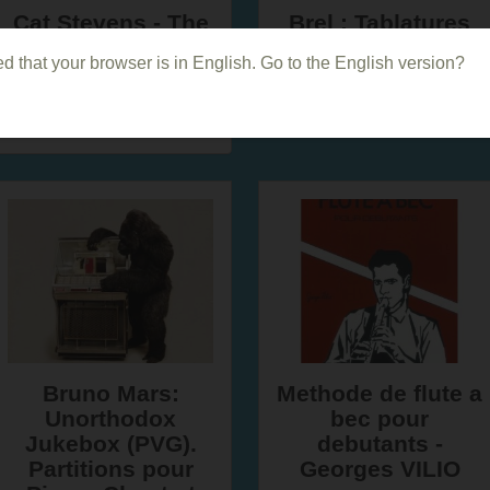
Cat Stevens - The
Brel : Tablatures
Very Best Of -
Special Guitare
d that your browser is in English. Go to the English version?
Partitions pour
Piano Chant et
Guitare
Bruno Mars:
Methode de flute a
Unorthodox
bec pour
Jukebox (PVG).
debutants -
Partitions pour
Georges VILIO