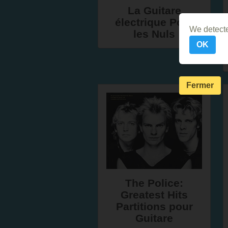
La Guitare
électrique Pour
We detecte
les Nuls
OK
Fermer
The Police:
Greatest Hits
Partitions pour
Guitare