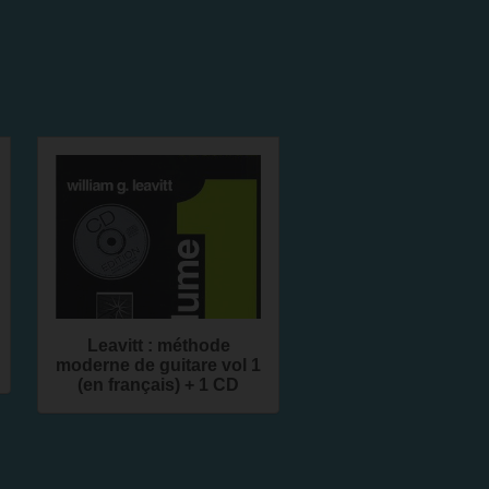
Leavitt : méthode
moderne de guitare vol 1
(en français) + 1 CD