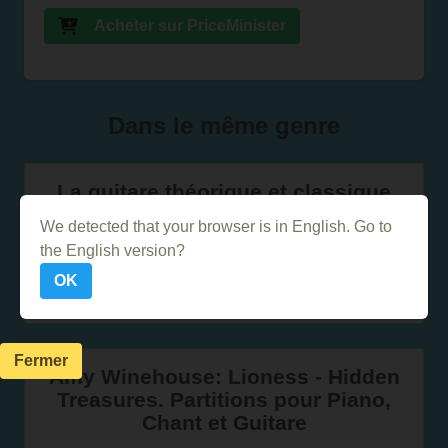
Acheter sur PriceMinister
Dans le même genre
La guitare théorique et classique
Vol.1
We detected that your browser is in English. Go to
the English version?
OK
Leçons de piano volume 4
Fermer
Amy Winehouse: Lioness - Hidden
Treasures. Partitions pour Piano,
Chant et Guitare