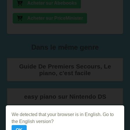
Acheter sur Abebooks
Acheter sur PriceMinister
Dans le même genre
Guide De Premiers Secours, Le
piano, c'est facile
easy piano sur Nintendo DS
We detected that your browser is in English. Go to
Le Piano Pour les Nuls
the English version?