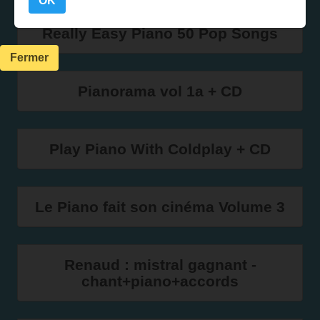
OK
Really Easy Piano 50 Pop Songs
Fermer
Pianorama vol 1a + CD
Play Piano With Coldplay + CD
Le Piano fait son cinéma Volume 3
Renaud : mistral gagnant -
chant+piano+accords