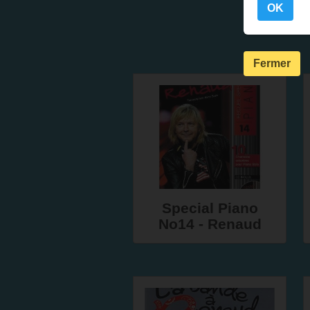
OK
Fermer
Special Piano
No14 - Renaud