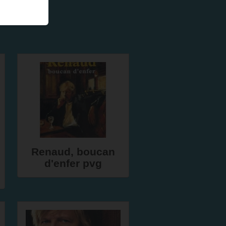
Renaud, boucan
d'enfer pvg