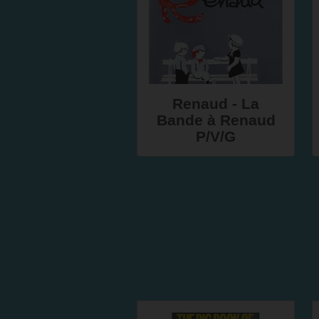
Renaud - La
Bande à Renaud
P/V/G