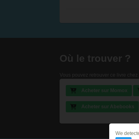
Où le trouver ?
Vous pouvez retrouver ce livre chez 
Acheter sur Momox
Acheter sur Abebooks
We detecte