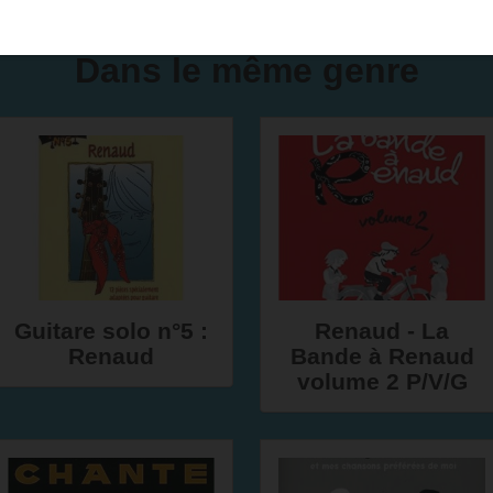
Dans le même genre
Guitare solo n°5 :
Renaud - La
Renaud
Bande à Renaud
volume 2 P/V/G