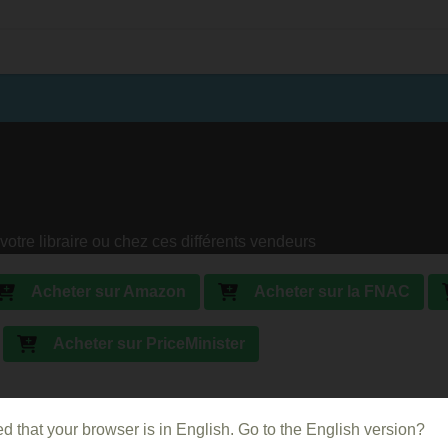
votre libraire ou chez ces différents vendeurs
Acheter sur Amazon
Acheter sur la FNAC
Acheter sur PriceMinister
d that your browser is in English. Go to the English version?