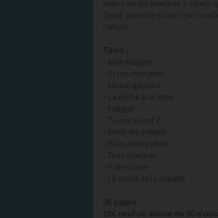
mains sur les hanches ?, tandis 
Ogier, décédée d'une crise cardia
l'album.
Titres :
- Miss Maggie
- Si t es mon pote
- Mistral gagnant
- La pêche à la ligne
- Fatigué
- Tu vas au bal ?
- Morts les enfants
- Baby-sitting blues
- Trois matelots
- P tite conne
- Le retour de la pépette
36 pages
18€ neuf ou autour de 3€ d'oc