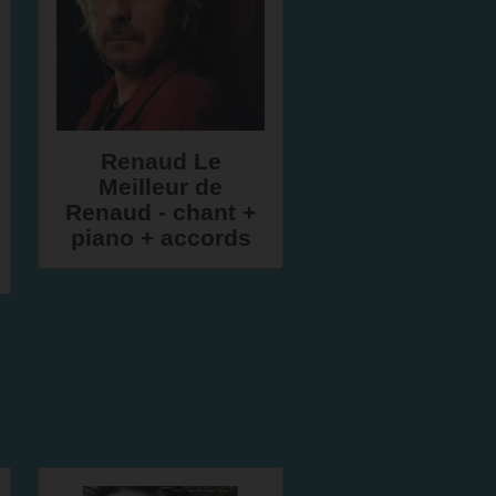
Renaud Le
Meilleur de
Renaud - chant +
piano + accords