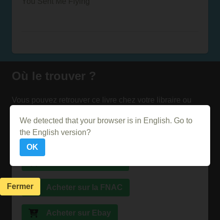
You Sent Me Flying
Où le trouver ?
Vous pouvez retrouver ce livre chez votre libraire ou
chez ces différents vendeurs
We detected that your browser is in English. Go to
the English version?
Acheter sur Momox
OK
Acheter sur Amazon
Fermer
Acheter sur la FNAC
Acheter sur Ebay