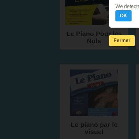
We detecte
OK
Le Piano Pour les
Nuls
Fermer
Le piano par le
visuel