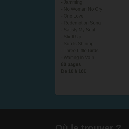
- Jamming
- No Woman No Cry
- One Love
- Redemption Song
- Satisfy My Soul
- Stir It Up
- Sun Is Shining
- Three Little Birds
- Waiting In Vain
80 pages
De 10 à 16€
Où le trouver ?