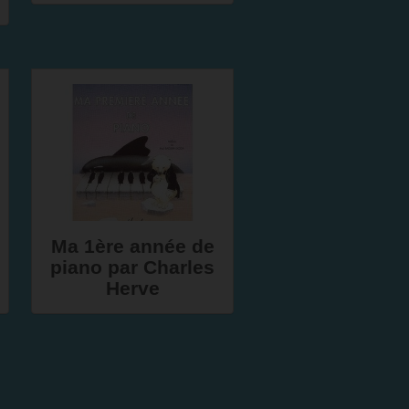
Ma 1ère année de
piano par Charles
Herve