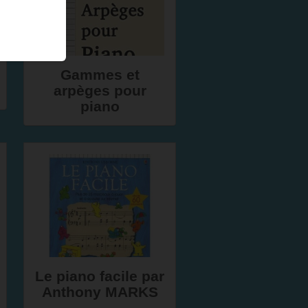
Gammes et
arpèges pour
piano
Le piano facile par
Anthony MARKS