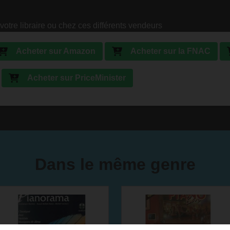
votre libraire ou chez ces différents vendeurs
Acheter sur Amazon
Acheter sur la FNAC
Acheter sur PriceMinister
Dans le même genre