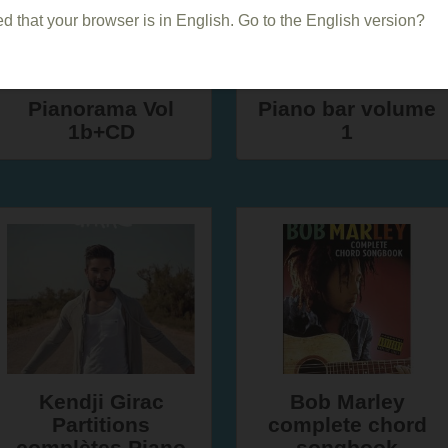
d that your browser is in English. Go to the English version?
Pianorama Vol
Piano bar volume
1b+CD
1
Kendji Girac
Bob Marley
Partitions
complete chord
complètes Piano
songbook