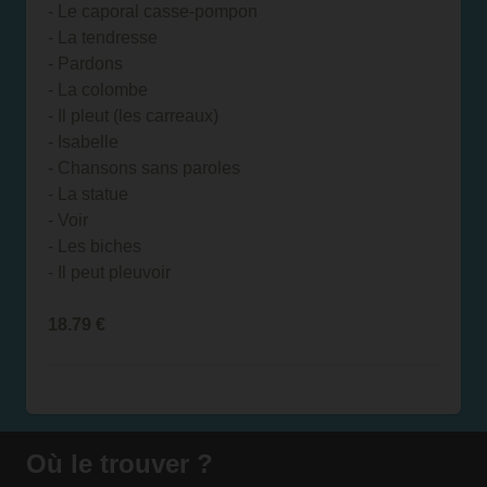
- Le caporal casse-pompon
- La tendresse
- Pardons
- La colombe
- Il pleut (les carreaux)
- Isabelle
- Chansons sans paroles
- La statue
- Voir
- Les biches
- Il peut pleuvoir
18.79
€
Où le trouver ?