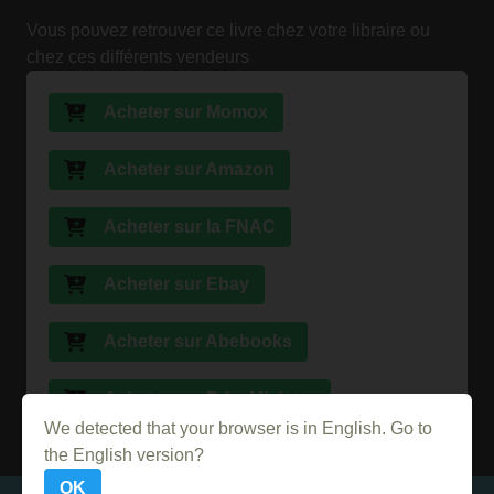
Vous pouvez retrouver ce livre chez votre libraire ou
chez ces différents vendeurs
Acheter sur Momox
Acheter sur Amazon
Acheter sur la FNAC
Acheter sur Ebay
Acheter sur Abebooks
Acheter sur PriceMinister
We detected that your browser is in English. Go to
the English version?
OK