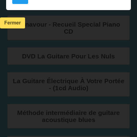
Dans le même genre
Fermer
Aznavour - Recueil Special Piano
CD
DVD La Guitare Pour Les Nuls
La Guitare Électrique À Votre Portée
- (1cd Audio)
Méthode intermédiaire de guitare
acoustique blues