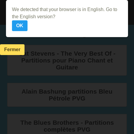
Acheter sur PriceMinister
We detected that your browser is in English. Go to
the English version?
OK
Dans le même genre
Fermer
Cat Stevens - The Very Best Of -
Partitions pour Piano Chant et
Guitare
Alain Bashung partitions Bleu
Pétrole PVG
The Blues Brothers - Partitions
complètes PVG