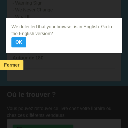
- Warning Sign
- We Never Change
- What If
- White Shadows
We detected that your browser is in English. Go to
- X&y
the English version?
- Yellow
OK
144 pages
Autour de 18€
Fermer
Où le trouver ?
Vous pouvez retrouver ce livre chez votre libraire ou
chez ces différents vendeurs