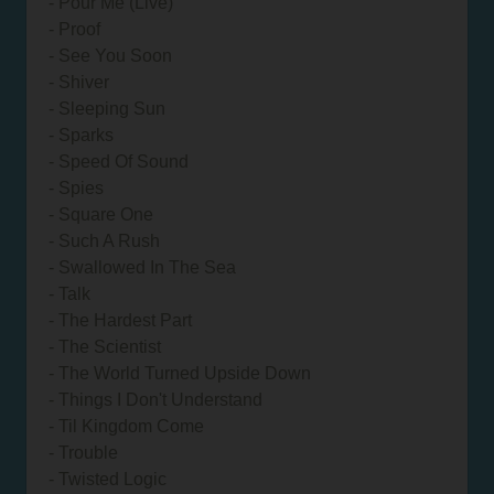
- Pour Me (Live)
- Proof
- See You Soon
- Shiver
- Sleeping Sun
- Sparks
- Speed Of Sound
- Spies
- Square One
- Such A Rush
- Swallowed In The Sea
- Talk
- The Hardest Part
- The Scientist
- The World Turned Upside Down
- Things I Don't Understand
- Til Kingdom Come
- Trouble
- Twisted Logic