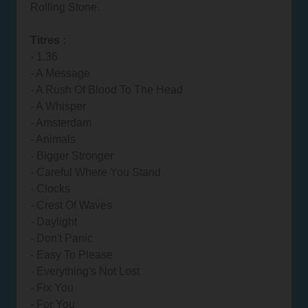
Rolling Stone.
Titres :
- 1.36
- A Message
- A Rush Of Blood To The Head
- A Whisper
- Amsterdam
- Animals
- Bigger Stronger
- Careful Where You Stand
- Clocks
- Crest Of Waves
- Daylight
- Don't Panic
- Easy To Please
- Everything's Not Lost
- Fix You
- For You