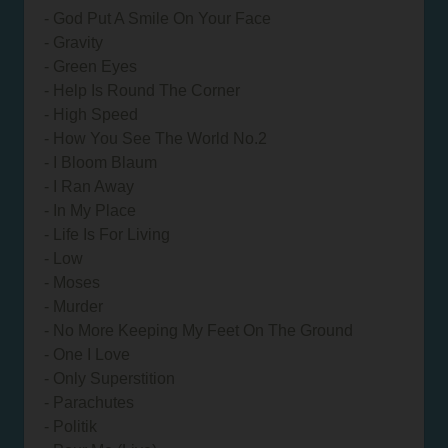
- God Put A Smile On Your Face
- Gravity
- Green Eyes
- Help Is Round The Corner
- High Speed
- How You See The World No.2
- I Bloom Blaum
- I Ran Away
- In My Place
- Life Is For Living
- Low
- Moses
- Murder
- No More Keeping My Feet On The Ground
- One I Love
- Only Superstition
- Parachutes
- Politik