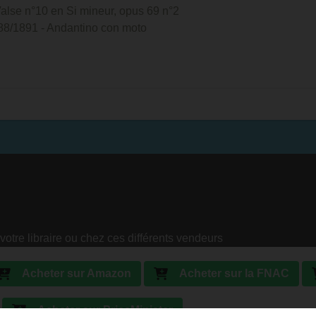
Valse n°10 en Si mineur, opus 69 n°2
88/1891 - Andantino con moto
votre libraire ou chez ces différents vendeurs
Acheter sur Amazon
Acheter sur la FNAC
Acheter sur PriceMinister