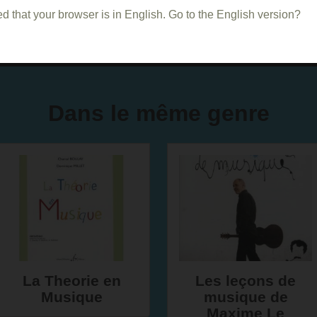
d that your browser is in English. Go to the English version?
Dans le même genre
La Theorie en
Les leçons de
Musique
musique de
Maxime Le