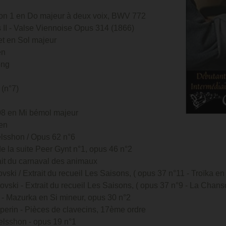
ntion 1 en Do majeur à deux voix, BWV 772
 II - Valse Viennoise Opus 314 (1866)
et en Sol majeur
en
ong
 (n°7)
08 en Mi bémol majeur
ven
lsshon / Opus 62 n°6
 de la suite Peer Gynt n°1, opus 46 n°2
ait du carnaval des animaux
ski / Extrait du recueil Les Saisons, ( opus 37 n°11 - Troïka en
ovski - Extrait du recueil Les Saisons, ( opus 37 n°9 - La Chan
 - Mazurka en Si mineur, opus 30 n°2
uperin - Pièces de clavecins, 17ème ordre
lsshon - opus 19 n°1