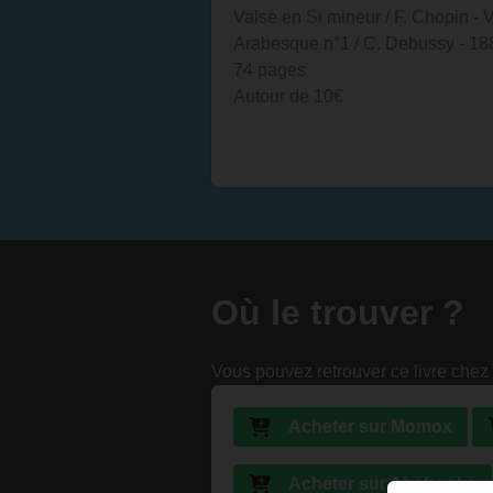
Valse en Si mineur / F. Chopin - 
Arabesque n°1 / C. Debussy - 18
74 pages
Autour de 10€
Où le trouver ?
Vous pouvez retrouver ce livre chez 
Acheter sur Momox
Acheter sur Abebooks