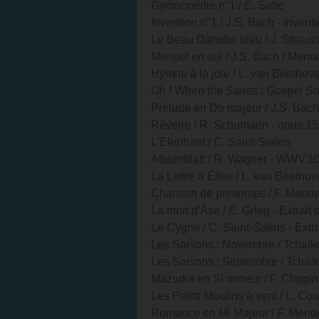
Gymnopédie n°1 / E. Satie
Invention n°1 / J.S. Bach - Inve
Le Beau Danube bleu / J. Strauss
Menuet en sol / J.S. Bach / Menu
Hymne à la joie / L. van Beethov
Oh ! When the Saints / Gospel S
Prélude en Do majeur / J.S. Bach
Rêverie / R. Schumann - opus 15
L'Elephant / C. Saint-Saëns
Albumblatt / R. Wagner - WWV.1
La Lettre à Élise / L. van Beetho
Chanson de printemps / F. Mende
La mort d'Åse / E. Grieg - Extrait
Le Cygne / C. Saint-Saëns - Extr
Les Saisons : Novembre / Tchaïkov
Les Saisons : Septembre / Tchaïk
Mazurka en Si mineur / F. Chopin
Les Petits Moulins à vent / L. Co
Romance en Mi Majeur / F. Mende