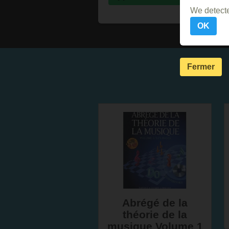
We detecte
OK
Fermer
Abrégé de la
théorie de la
musique Volume 1