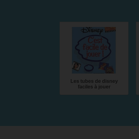
Les tubes de disney
faciles à jouer