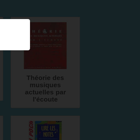
Théorie des
musiques
actuelles par
l'écoute