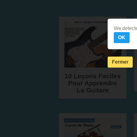
We detecte
OK
Fermer
10 Leçons Faciles
Pour Apprendre
La Guitare