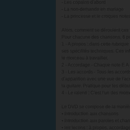
- Les copains d'abord
- La non-demande en mariage
- La princesse et le croques note
Alors, comment se déroulent ces
Pour chacune des chansons, 6 po
1 - A propos : dans cette rubriqu
ses spécifités techniques. Ces i
le morceau à travailler.
2 - Accordage - Chaque note E A 
3 - Les accords - Tous les accord
d'apparition avec une vue de l'acc
la guitare. Pratique pour les débu
4 - Le ralenti : C'est l'un des m
Le DVD se compose de la manièr
• Introduction aux chansons
• Introduction aux paroles et cha
• les lecons : à propos, accordage