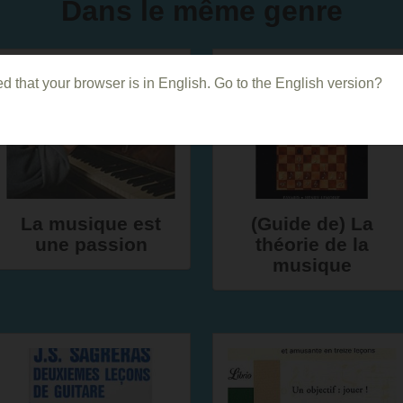
Dans le même genre
d that your browser is in English. Go to the English version?
La musique est
(Guide de) La
une passion
théorie de la
musique