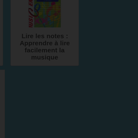
Lire les notes :
Apprendre à lire
facilement la
musique