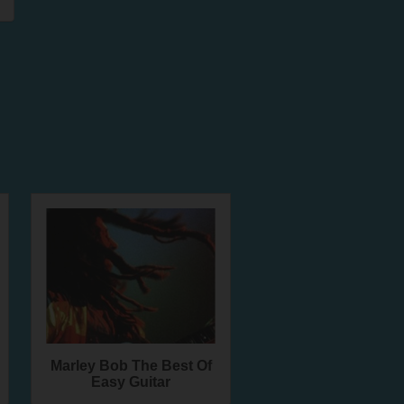
Marley Bob The Best Of
Easy Guitar