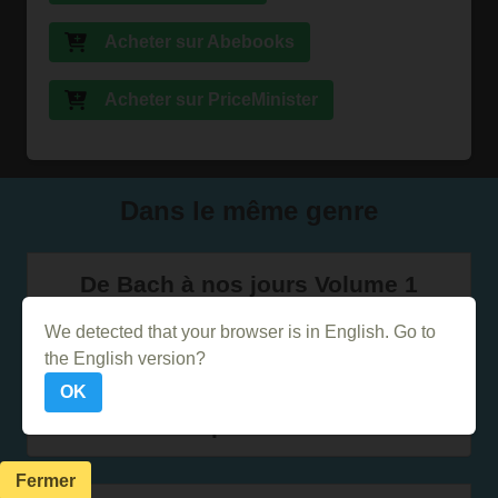
Acheter sur Abebooks
Acheter sur PriceMinister
Dans le même genre
De Bach à nos jours Volume 1
(partitions de piano)
We detected that your browser is in English. Go to
the English version?
OK
The Blues Brothers - Partitions
complètes PVG
Fermer