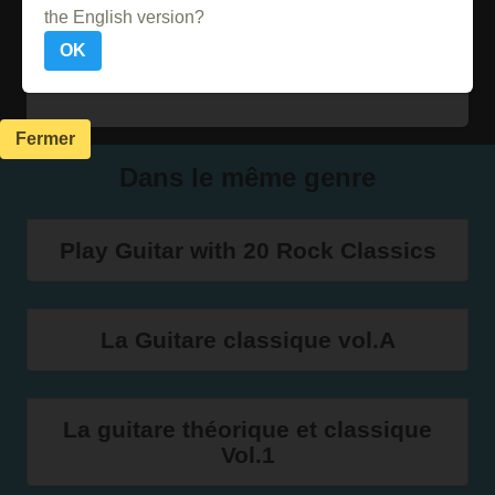
Acheter sur Abebooks
the English version?
OK
Acheter sur PriceMinister
Fermer
Dans le même genre
Play Guitar with 20 Rock Classics
La Guitare classique vol.A
La guitare théorique et classique
Vol.1