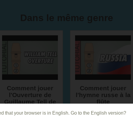
Dans le même genre
Comment jouer
Comment jouer
l'Ouverture de
l'hymne russe à la
Guillaume Tell de
flûte
Rossini à la flûte
d that your browser is in English. Go to the English version?