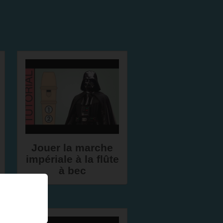
Jouer la marche
impériale à la flûte
à bec