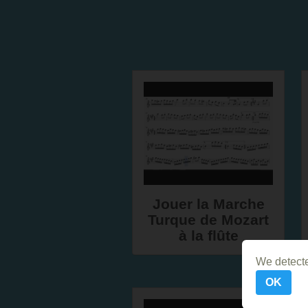
Jouer la Marche
Turque de Mozart
à la flûte
We detecte
OK