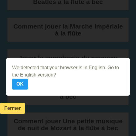
Beatles à la flûte à bec
Comment jouer la Marche Impériale
à la flûte
Jouer la symphonie du nouveau
Monde de Dvorak à la flûte
We detected that your browser is in English. Go to
the English version?
OK
Jouer la marche impériale à la flûte
à bec
Fermer
Comment jouer Une petite musique
de nuit de Mozart à la flûte à bec