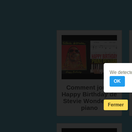
We detecte
OK
Comment jouer
Happy Birthday de
Stevie Wonder au
Fermer
piano