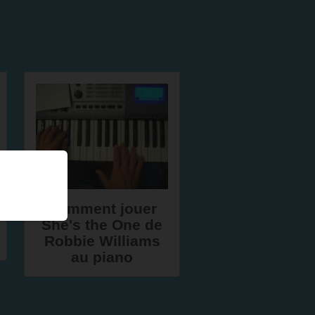
Comment jouer
She's the One de
Robbie Williams
au piano