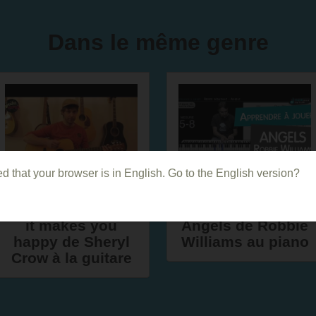
Dans le même genre
d that your browser is in English. Go to the English version?
Comment jouer If
Comment jouer
it makes you
Angels de Robbie
happy de Sheryl
Williams au piano
Crow à la guitare