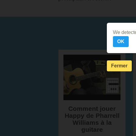
We detecte
OK
Fermer
Comment jouer
Happy de Pharrell
Williams à la
guitare