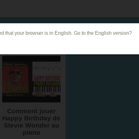
d that your browser is in English. Go to the English version?
Dans le même genre
Comment jouer
Happy Birthday de
Stevie Wonder au
piano