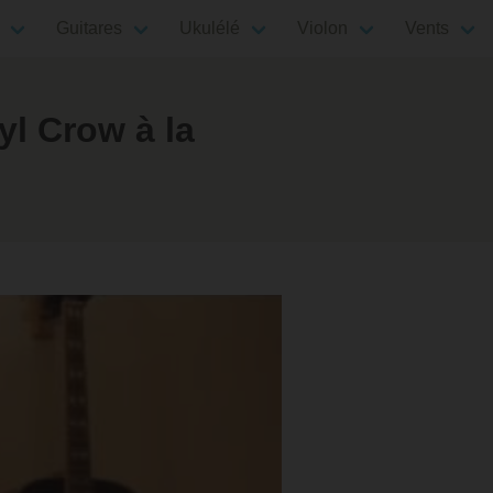
Guitares
Ukulélé
Violon
Vents
yl Crow à la