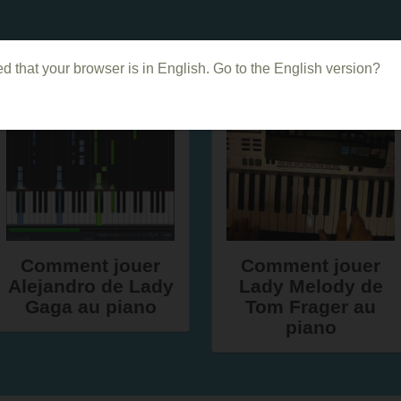
Dans le même genre
d that your browser is in English. Go to the English version?
Comment jouer
Comment jouer
Alejandro de Lady
Lady Melody de
Gaga au piano
Tom Frager au
piano