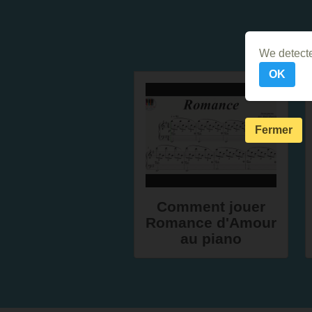
We detecte
OK
Fermer
Comment jouer
Romance d'Amour
au piano