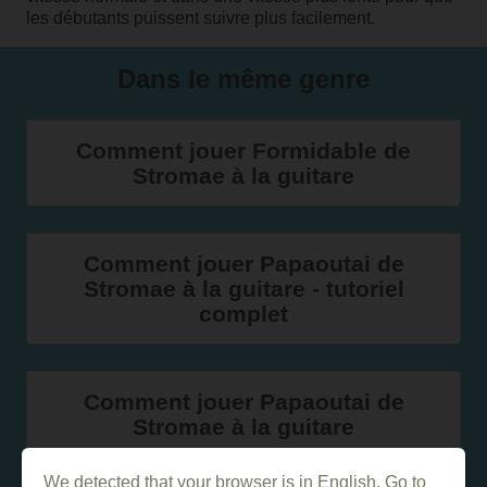
les débutants puissent suivre plus facilement.
Dans le même genre
Comment jouer Formidable de
Stromae à la guitare
Comment jouer Papaoutai de
Stromae à la guitare - tutoriel
complet
Comment jouer Papaoutai de
Stromae à la guitare
We detected that your browser is in English. Go to