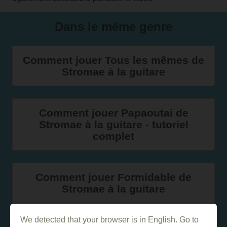
Dans le même genre
Comment jouer Tous les mêmes de
Stromae à la guitare
Comment jouer Papaoutai de
Stromae à la guitare - tutoriel
complet
Comment jouer Formidable de
Stromae à la guitare
We detected that your browser is in English. Go to