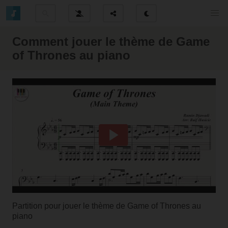
Comment jouer le thème de Game
of Thrones au piano
Partition pour jouer le thème de Game of Thrones au
piano