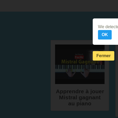
We detecte
OK
Fermer
Apprendre à jouer
Mistral gagnant
au piano