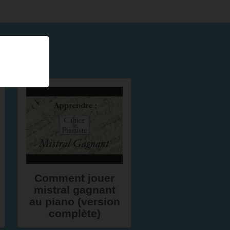
Comment jouer
mistral gagnant
au piano (version
complète)