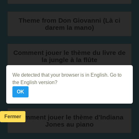
Theme from Don Giovanni (Là ci
darem la mano)
Comment jouer le thème du livre de
la jungle à la flûte
We detected that your browser is in English. Go to
the English version?
La Vie en Rose d'Edith Piaf au
piano
OK
Comment jouer le thème d'Indiana
Fermer
Jones au piano