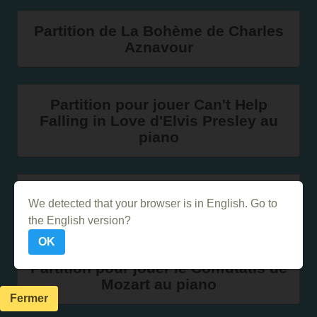
Partition de La Bohème de Charles
Aznavour
Partition pour jouer Can't Help
Falling in Love d'Elvis Presley au
piano
Partition de Nah Neh Nah de Vaya
We detected that your browser is in English. Go to
Con Dios
the English version?
OK
Partition pour jouer le Confutatis de
Mozart au piano
Fermer