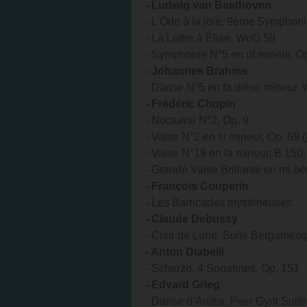
- Ludwig van Beethoven
- L’Ode à la joie, 9ème Symphon
- La Lettre à Élise, WoO 59
- Symphonie N°5 en ut mineur, O
- Johannes Brahms
- Danse N°5 en fa dièse mineur,
- Frédéric Chopin
- Nocturne N°2, Op. 9
- Valse N°2 en si mineur, Op. 69
- Valse N°19 en la mineur, B.150
- Grande Valse Brillante en mi b
- François Couperin
- Les Barricades mystérieuses
- Claude Debussy
- Clair de Lune, Suite Bergame
- Anton Diabelli
- Scherzo, 4 Sonatines, Op. 151
- Edvard Grieg
- Danse d’Anitra, Peer Gynt Suite