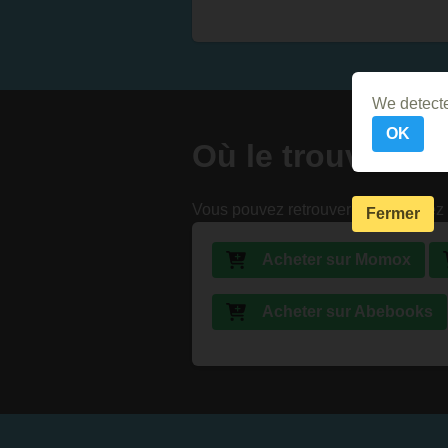
We detecte
OK
Où le trouver ?
Vous pouvez retrouver ce livre chez 
Fermer
Acheter sur Momox
Acheter sur Abebooks