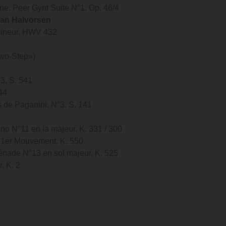
gne, Peer Gynt Suite N°1, Op. 46/4
han Halvorsen
 mineur, HWV 432
Two-Step»)
3, S. 541
44
 de Paganini, N°3, S. 141
no N°11 en la majeur, K. 331 / 300
 1er Mouvement, K. 550
rénade N°13 en sol majeur, K. 525
, K. 2