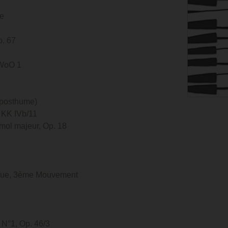
ie
p. 67
 WoO 1
 (posthume)
, KK IVb/11
émol majeur, Op. 18
sque, 3ème Mouvement
 N°1, Op. 46/3