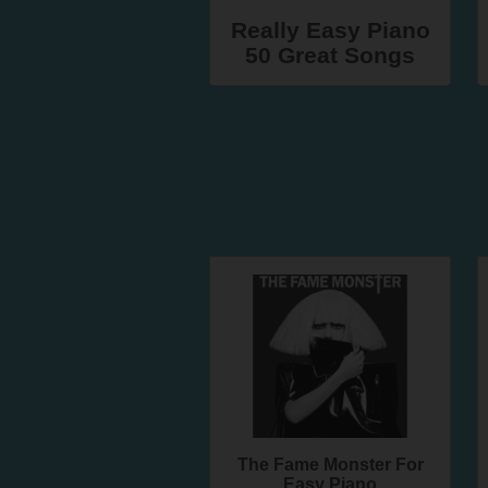
Really Easy Piano
50 Great Songs
The Fame Monster For
Easy Piano