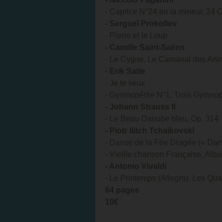
- Caprice N°24 en la mineur, 24 
- Sergueï Prokofiev
- Pierre et le Loup
- Camille Saint-Saëns
- Le Cygne, Le Carnaval des A
- Erik Satie
- Je te veux
- Gymnopédie N°1, Trois Gymno
- Johann Strauss II
- Le Beau Danube bleu, Op. 314
- Piotr Ilitch Tchaïkovski
- Danse de la Fée Dragée (« Danc
- Vieille chanson Française, Alb
- Antonio Vivaldi
- Le Printemps (Allegro), Les Qua
64 pages
10€