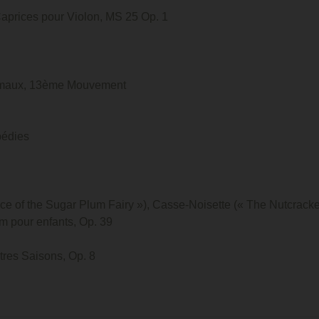
Caprices pour Violon, MS 25 Op. 1
nimaux, 13ème Mouvement
pédies
e of the Sugar Plum Fairy »), Casse-Noisette (« The Nutcracker
um pour enfants, Op. 39
tres Saisons, Op. 8