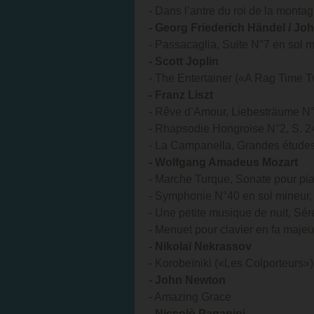
- Dans l’antre du roi de la monta
- Georg Friederich Händel / Jo
- Passacaglia, Suite N°7 en sol
- Scott Joplin
- The Entertainer («A Rag Time 
- Franz Liszt
- Rêve d’Amour, Liebesträume N°
- Rhapsodie Hongroise N°2, S. 2
- La Campanella, Grandes études
- Wolfgang Amadeus Mozart
- Marche Turque, Sonate pour pia
- Symphonie N°40 en sol mineur,
- Une petite musique de nuit, Sé
- Menuet pour clavier en fa majeur
- Nikolaï Nekrassov
- Korobeïniki («Les Colporteurs»)
- John Newton
- Amazing Grace
- Niccolò Paganini