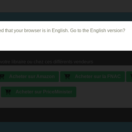
d that your browser is in English. Go to the English version?
votre libraire ou chez ces différents vendeurs
Acheter sur Amazon
Acheter sur la FNAC
Acheter sur PriceMinister