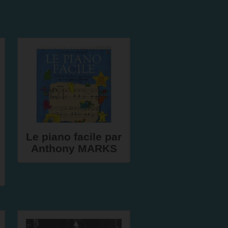
Le piano facile par
Anthony MARKS