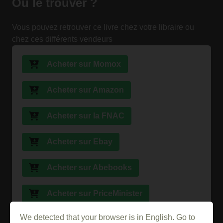
Où le trouver ?
Vous pouvez retrouver ce livre chez votre libraire ou
chez ces différents vendeurs
Acheter sur Momox
Acheter sur Amazon
Acheter sur la FNAC
Acheter sur Ebay
Acheter sur Abebooks
Acheter sur PriceMinister
We detected that your browser is in English. Go to