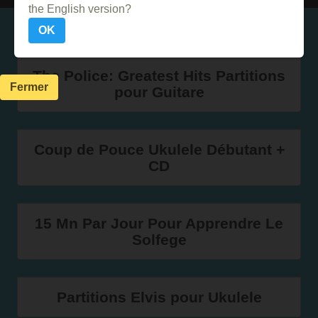
the English version?
Dans le même genre
OK
The Police: Greatest Hits Partitions
Fermer
pour Guitare
Coup de Pouce Ukulele Débutant +
CD
15 Mn Par Jour Pour Apprendre Le
Solfege
Partitions Elvis pour Ukulele