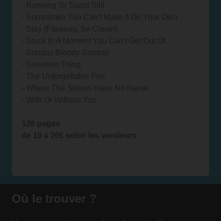
- Running To Stand Still
- Sometimes You Can't Make It On Your Own
- Stay (Faraway, So Close!)
- Stuck In A Moment You Can't Get Out Of
- Sunday Bloody Sunday
- Sweetest Thing
- The Unforgettable Fire
- Where The Streets Have No Name
- With Or Without You
128 pages
de 10 à 20€ selon les vendeurs
Où le trouver ?