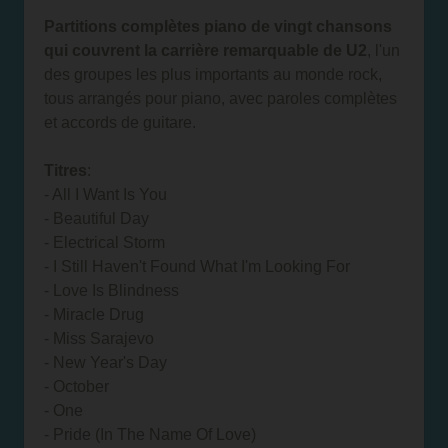
Partitions complètes piano de vingt chansons
qui couvrent la carrière remarquable de U2
, l'un
des groupes les plus importants au monde rock,
tous arrangés pour piano, avec paroles complètes
et accords de guitare.
Titres
:
- All I Want Is You
- Beautiful Day
- Electrical Storm
- I Still Haven't Found What I'm Looking For
- Love Is Blindness
- Miracle Drug
- Miss Sarajevo
- New Year's Day
- October
- One
- Pride (In The Name Of Love)