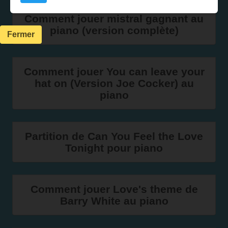
Comment jouer mistral gagnant au
piano (version complète)
Fermer
Comment jouer You can leave your
hat on (Version Joe Cocker) au
piano
Partition de Can You Feel the Love
Tonight pour piano
Comment jouer Love's theme de
Barry White au piano