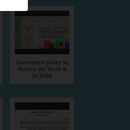
Comment jouer le
thème de Teris à
la flûte