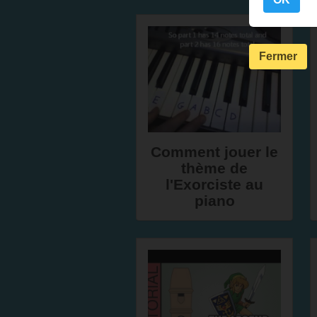
Fermer
Comment jouer le
thème de
l'Exorciste au
piano