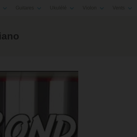
Guitares
Ukulélé
Violon
Vents
iano