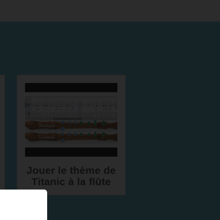
Jouer le thème de
Titanic à la flûte