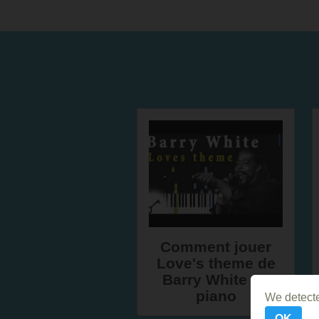
Comment jouer
Love's theme de
Barry White au
piano
We detecte
OK