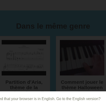
Dans le même genre
Partition d'Aria,
Comment jouer le
thème de la
thème Halloween
Traviata de Verdi
au piano V2
d that your browser is in English. Go to the English version?