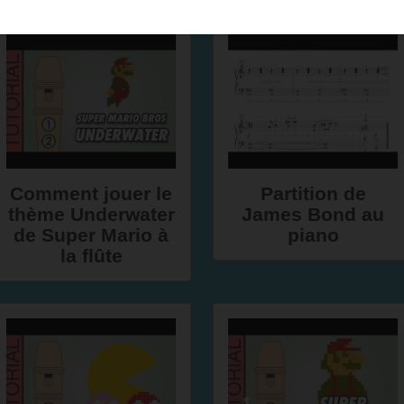
Comment jouer le
Partition de
thème Underwater
James Bond au
de Super Mario à
piano
la flûte