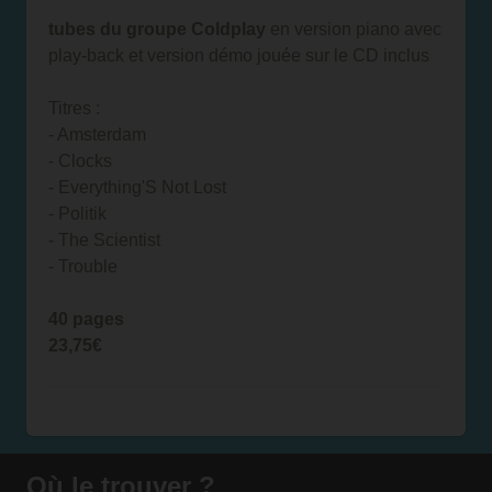
tubes du groupe Coldplay
en version piano avec
play-back et version démo jouée sur le CD inclus
Titres :
- Amsterdam
- Clocks
- Everything'S Not Lost
- Politik
- The Scientist
- Trouble
40 pages
23,75€
Où le trouver ?