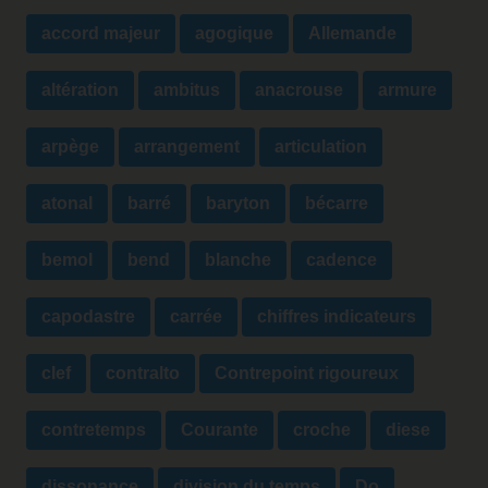
accord majeur
agogique
Allemande
altération
ambitus
anacrouse
armure
arpège
arrangement
articulation
atonal
barré
baryton
bécarre
bemol
bend
blanche
cadence
capodastre
carrée
chiffres indicateurs
clef
contralto
Contrepoint rigoureux
contretemps
Courante
croche
diese
dissonance
division du temps
Do