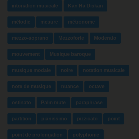
intonation musicale
Kan Ha Diskan
mélodie
mesure
métronome
mezzo-soprano
Mezzoforte
Moderato
mouvement
Musique baroque
musique modale
noire
notation musicale
note de musique
nuance
octave
ostinato
Palm mute
paraphrase
partition
pianissimo
pizzicato
point
point de prolongation
polyphonie