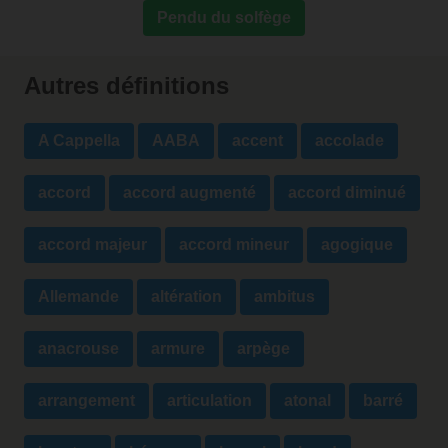
Pendu du solfège
Autres définitions
A Cappella
AABA
accent
accolade
accord
accord augmenté
accord diminué
accord majeur
accord mineur
agogique
Allemande
altération
ambitus
anacrouse
armure
arpège
arrangement
articulation
atonal
barré