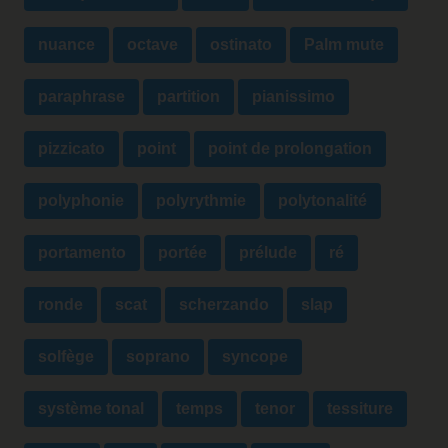
nuance
octave
ostinato
Palm mute
paraphrase
partition
pianissimo
pizzicato
point
point de prolongation
polyphonie
polyrythmie
polytonalité
portamento
portée
prélude
ré
ronde
scat
scherzando
slap
solfège
soprano
syncope
système tonal
temps
tenor
tessiture