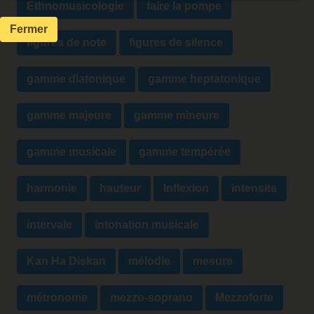
Ethnomusicologie
faire la pompe
Fermer
figures de note
figures de silence
gamme diatonique
gamme heptatonique
gamme majeure
gamme mineure
gamme musicale
gamme tempérée
harmonie
hauteur
Inflexion
intensite
intervale
intonation musicale
Kan Ha Diskan
mélodie
mesure
métronome
mezzo-soprano
Mezzoforte