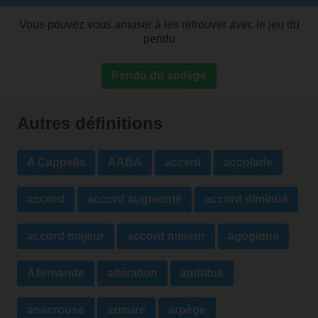
Vous pouvez vous amuser à les retrouver avec le jeu du
pendu
Pendu du solfège
Autres définitions
A Cappella
AABA
accent
accolade
accord
accord augmenté
accord diminué
accord majeur
accord mineur
agogique
Allemande
altération
ambitus
anacrouse
armure
arpège