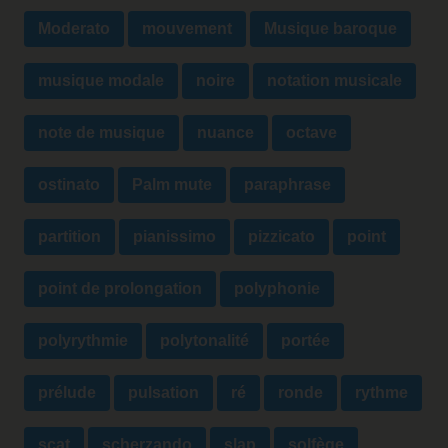
Moderato
mouvement
Musique baroque
musique modale
noire
notation musicale
note de musique
nuance
octave
ostinato
Palm mute
paraphrase
partition
pianissimo
pizzicato
point
point de prolongation
polyphonie
polyrythmie
polytonalité
portée
prélude
pulsation
ré
ronde
rythme
scat
scherzando
slap
solfège