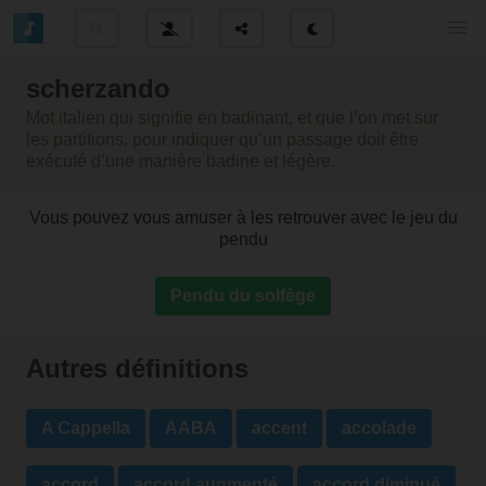
scherzando
Mot italien qui signifie en badinant, et que l’on met sur
les partitions, pour indiquer qu’un passage doit être
exécuté d’une manière badine et légère.
Vous pouvez vous amuser à les retrouver avec le jeu du
pendu
Pendu du solfège
Autres définitions
A Cappella
AABA
accent
accolade
accord
accord augmenté
accord diminué