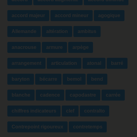
accord majeur
accord mineur
agogique
Allemande
altération
ambitus
anacrouse
armure
arpège
arrangement
articulation
atonal
barré
baryton
bécarre
bemol
bend
blanche
cadence
capodastre
carrée
chiffres indicateurs
clef
contralto
Contrepoint rigoureux
contretemps