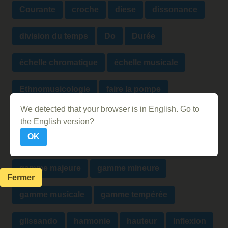
Courante
croche
diese
dissonance
division du temps
Do
Durée
échelle chromatique
échelle musicale
Ethnomusicologie
faire la pompe
We detected that your browser is in English. Go to
figures de note
figures de silence
the English version?
OK
gamme diatonique
gamme heptatonique
gamme majeure
gamme mineure
Fermer
gamme musicale
gamme tempérée
glissando
harmonie
hauteur
Inflexion