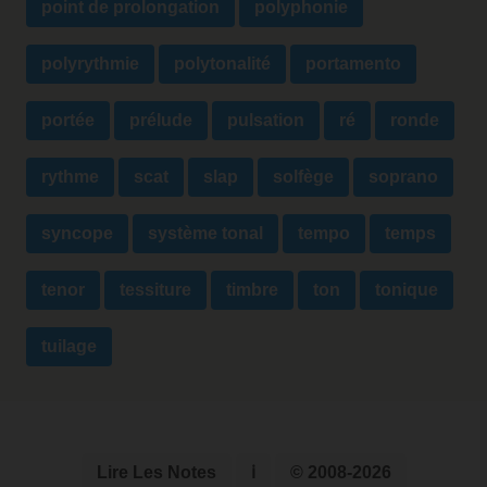
point de prolongation
polyphonie
polyrythmie
polytonalité
portamento
portée
prélude
pulsation
ré
ronde
rythme
scat
slap
solfège
soprano
syncope
système tonal
tempo
temps
tenor
tessiture
timbre
ton
tonique
tuilage
Lire Les Notes
ℹ
© 2008-2026