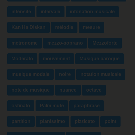
intensite
intervale
intonation musicale
Kan Ha Diskan
mélodie
mesure
métronome
mezzo-soprano
Mezzoforte
Moderato
mouvement
Musique baroque
musique modale
noire
notation musicale
note de musique
nuance
octave
ostinato
Palm mute
paraphrase
partition
pianissimo
pizzicato
point