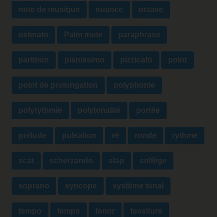
note de musique
nuance
octave
ostinato
Palm mute
paraphrase
partition
pianissimo
pizzicato
point
point de prolongation
polyphonie
polyrythmie
polytonalité
portée
prélude
pulsation
ré
ronde
rythme
scat
scherzando
slap
solfège
soprano
syncope
système tonal
tempo
temps
tenor
tessiture