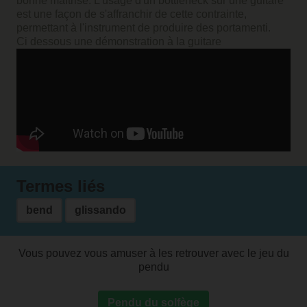
bonne maîtrise. L'usage d'un bottleneck sur une guitare
est une façon de s'affranchir de cette contrainte,
permettant à l'instrument de produire des portamenti.
Ci dessous une démonstration à la guitare
Termes liés
bend
glissando
Vous pouvez vous amuser à les retrouver avec le jeu du
pendu
Pendu du solfège