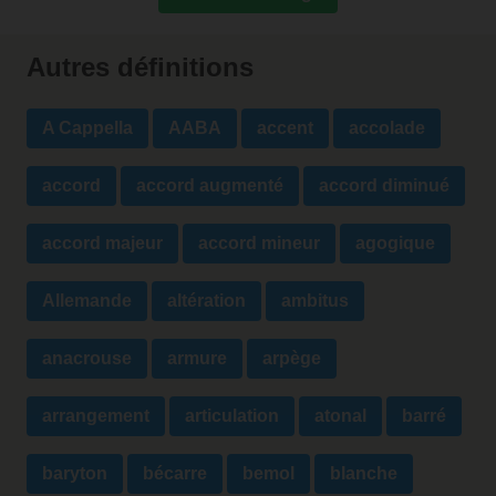
Autres définitions
A Cappella
AABA
accent
accolade
accord
accord augmenté
accord diminué
accord majeur
accord mineur
agogique
Allemande
altération
ambitus
anacrouse
armure
arpège
arrangement
articulation
atonal
barré
baryton
bécarre
bemol
blanche