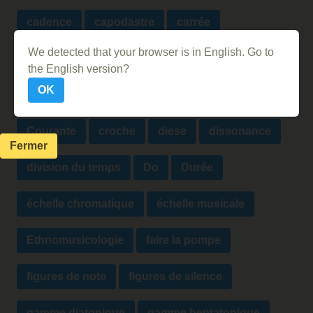
cadence
capodastre
carrée
We detected that your browser is in English. Go to
chiffres indicateurs
clef
contralto
the English version?
OK
Contrepoint rigoureux
contretemps
Courante
croche
diese
dissonance
Fermer
division du temps
Do
Durée
échelle chromatique
échelle musicale
Ethnomusicologie
faire la pompe
figures de note
figures de silence
gamme diatonique
gamme heptatonique