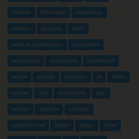
ostinato
Palm mute
paraphrase
partition
pizzicato
point
point de prolongation
polyphonie
polyrythmie
polytonalité
portamento
portée
prélude
pulsation
ré
ronde
rythme
scat
scherzando
slap
solfège
soprano
syncope
système tonal
tempo
temps
tenor