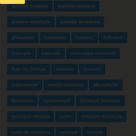
gamme majeure
gamme mineure
gamme musicale
gamme tempérée
glissando
harmonie
hauteur
Inflexion
intensite
intervale
intonation musicale
Kan Ha Diskan
mélodie
mesure
métronome
mezzo-soprano
Mezzoforte
Moderato
mouvement
Musique baroque
musique modale
noire
notation musicale
note de musique
nuance
octave