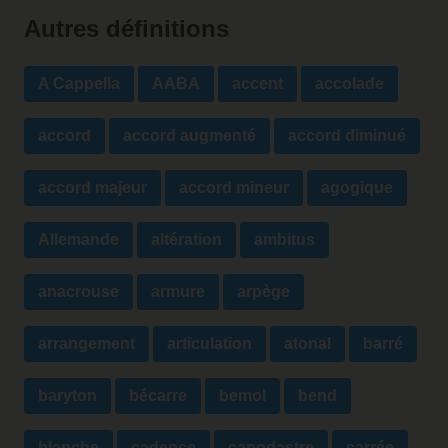
Autres définitions
A Cappella
AABA
accent
accolade
accord
accord augmenté
accord diminué
accord majeur
accord mineur
agogique
Allemande
altération
ambitus
anacrouse
armure
arpège
arrangement
articulation
atonal
barré
baryton
bécarre
bemol
bend
blanche
cadence
capodastre
carrée