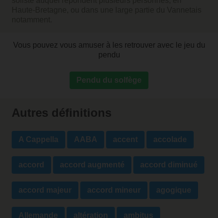
soliste auquel répondent plusieurs personnes, en
Haute-Bretagne, ou dans une large partie du Vannetais
notamment.
Vous pouvez vous amuser à les retrouver avec le jeu du
pendu
Pendu du solfège
Autres définitions
A Cappella
AABA
accent
accolade
accord
accord augmenté
accord diminué
accord majeur
accord mineur
agogique
Allemande
altération
ambitus