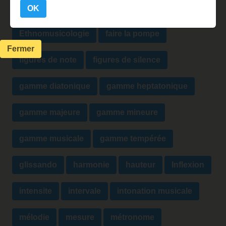
échelle chromatique
échelle musicale
OK
Ethnomusicologie
faire la pompe
Fermer
figures de note
figures de silence
gamme diatonique
gamme heptatonique
gamme majeure
gamme mineure
gamme musicale
gamme tempérée
glissando
harmonie
hauteur
Inflexion
intensite
intervale
intonation musicale
mélodie
mesure
métronome