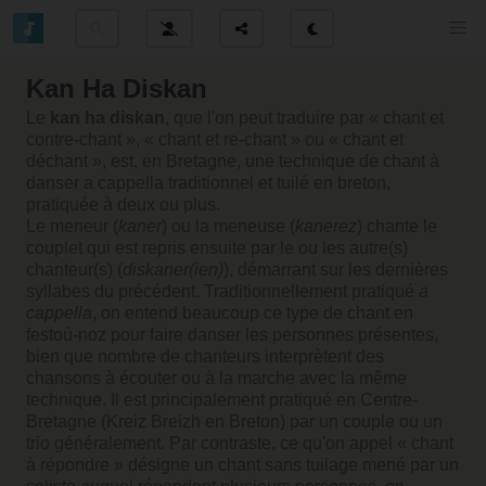
Kan Ha Diskan
Le
kan ha diskan
, que l'on peut traduire par « chant et
contre-chant », « chant et re-chant » ou « chant et
déchant », est, en Bretagne, une technique de chant à
danser a cappella traditionnel et tuilé en breton,
pratiquée à deux ou plus.
Le meneur (
kaner
) ou la meneuse (
kanerez
) chante le
couplet qui est repris ensuite par le ou les autre(s)
chanteur(s) (
diskaner(ien)
), démarrant sur les dernières
syllabes du précédent. Traditionnellement pratiqué
a
cappella
, on entend beaucoup ce type de chant en
festoù-noz pour faire danser les personnes présentes,
bien que nombre de chanteurs interprètent des
chansons à écouter ou à la marche avec la même
technique. Il est principalement pratiqué en
Centre-
Bretagne
(Kreiz Breizh en Breton) par un couple ou un
trio généralement. Par contraste, ce qu'on appel « chant
à répondre » désigne un chant sans tuilage mené par un