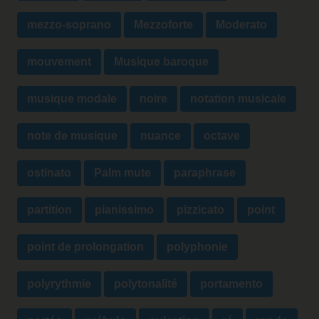
mezzo-soprano
Mezzoforte
Moderato
mouvement
Musique baroque
musique modale
noire
notation musicale
note de musique
nuance
octave
ostinato
Palm mute
paraphrase
partition
pianissimo
pizzicato
point
point de prolongation
polyphonie
polyrythmie
polytonalité
portamento