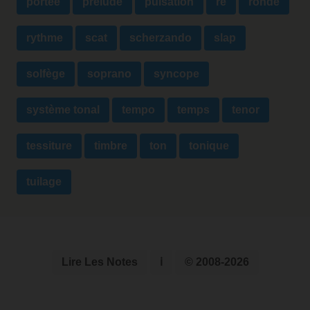
portée
prélude
pulsation
ré
ronde
rythme
scat
scherzando
slap
solfège
soprano
syncope
système tonal
tempo
temps
tenor
tessiture
timbre
ton
tonique
tuilage
Lire Les Notes
ℹ
© 2008-2026