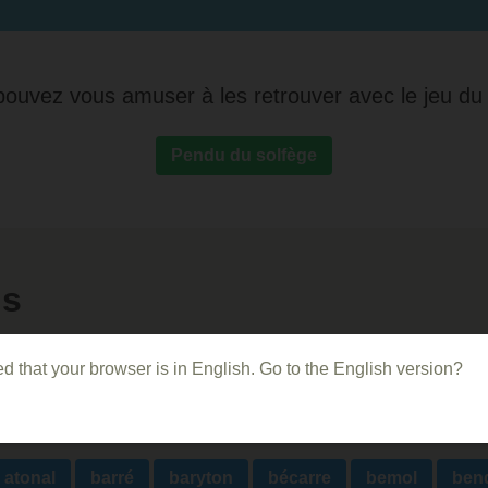
ouvez vous amuser à les retrouver avec le jeu du
Pendu du solfège
ns
t
accolade
accord
accord augmenté
accord 
d that your browser is in English. Go to the English version?
Allemande
altération
ambitus
anacrouse
ar
atonal
barré
baryton
bécarre
bemol
ben