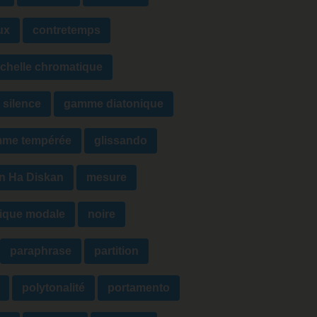
ux
contretemps
chelle chromatique
 silence
gamme diatonique
me tempérée
glissando
n Ha Diskan
mesure
ique modale
noire
paraphrase
partition
polytonalité
portamento