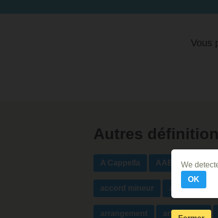
Vous p
Autres définitio
A Cappella
AABA
accen
We detecte
OK
accord mineur
agogique
arrangement
articulation