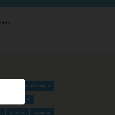
 pendu
diminué
accord majeur
mure
arpège
d
blanche
cadence