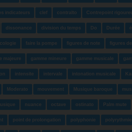
es indicateurs
clef
contralto
Contrepoint rigoure
dissonance
division du temps
Do
Durée
é
cologie
faire la pompe
figures de note
figures de
 majeure
gamme mineure
gamme musicale
gam
ion
intensite
intervale
intonation musicale
Ka
Moderato
mouvement
Musique baroque
mus
musique
nuance
octave
ostinato
Palm mute
nt
point de prolongation
polyphonie
polyrythmie