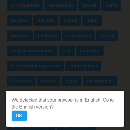
arrangement
articulation
atonal
barré
baryton
bécarre
bemol
bend
blanche
cadence
capodastre
carrée
chiffres indicateurs
clef
contralto
Contrepoint rigoureux
contretemps
Courante
croche
diese
dissonance
division du temps
Do
Durée
We detected that your browser is in English. Go to
the English version?
échelle chromatique
échelle musicale
OK
Ethnomusicologie
faire la pompe