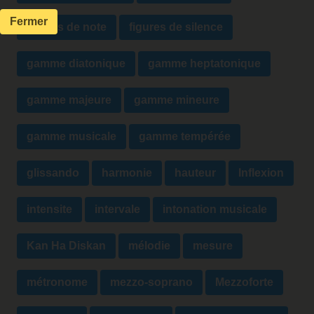
Fermer
figures de note
figures de silence
gamme diatonique
gamme heptatonique
gamme majeure
gamme mineure
gamme musicale
gamme tempérée
glissando
harmonie
hauteur
Inflexion
intensite
intervale
intonation musicale
Kan Ha Diskan
mélodie
mesure
métronome
mezzo-soprano
Mezzoforte